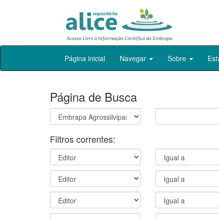
Skip
Página inicial
Navegar
Sobre
Est
navigation
Página de Busca
Filtros correntes: