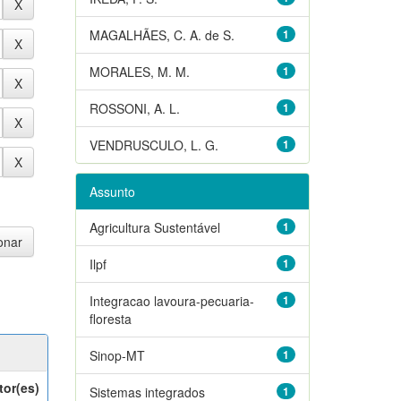
MAGALHÃES, C. A. de S.
1
MORALES, M. M.
1
ROSSONI, A. L.
1
VENDRUSCULO, L. G.
1
Assunto
Agricultura Sustentável
1
Ilpf
1
Integracao lavoura-pecuaria-
1
floresta
Sinop-MT
1
tor(es)
Sistemas integrados
1