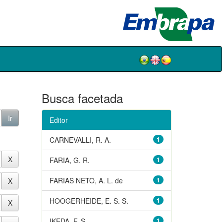
Busca facetada
Editor
CARNEVALLI, R. A.
1
FARIA, G. R.
1
FARIAS NETO, A. L. de
1
HOOGERHEIDE, E. S. S.
1
IKEDA, F. S.
1