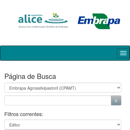
Skip
navigation
Página de Busca
Filtros correntes: