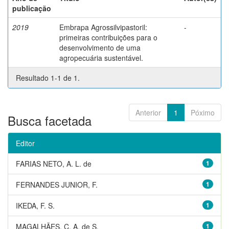
publicação
2019
Embrapa Agrossilvipastoril:
-
primeiras contribuições para o
desenvolvimento de uma
agropecuária sustentável.
Resultado 1-1 de 1.
Anterior
1
Póximo
Busca facetada
Editor
FARIAS NETO, A. L. de
1
FERNANDES JUNIOR, F.
1
IKEDA, F. S.
1
MAGALHÃES, C. A. de S.
1