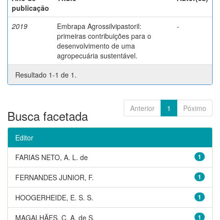
publicação
2019
Embrapa Agrossilvipastoril:
-
primeiras contribuições para o
desenvolvimento de uma
agropecuária sustentável.
Resultado 1-1 de 1.
Anterior
1
Póximo
Busca facetada
Editor
FARIAS NETO, A. L. de
1
FERNANDES JUNIOR, F.
1
HOOGERHEIDE, E. S. S.
1
MAGALHÃES, C. A. de S.
1