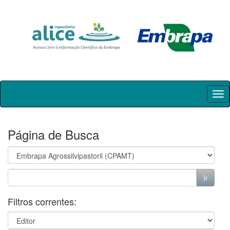
Skip
navigation
Página de Busca
Filtros correntes: