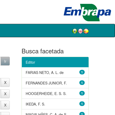
Busca facetada
Editor
FARIAS NETO, A. L. de
1
FERNANDES JUNIOR, F.
1
HOOGERHEIDE, E. S. S.
1
IKEDA, F. S.
1
MAGALHÃES, C. A. de S.
1