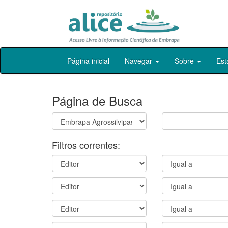
Skip
Página inicial
Navegar
Sobre
Est
navigation
Página de Busca
Filtros correntes: