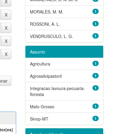
MORALES, M. M.
1
ROSSONI, A. L.
1
VENDRUSCULO, L. G.
1
Assunto
Agricultura
1
Agrossilvipastoril
1
Integracao lavoura-pecuaria-
1
floresta
Mato Grosso
1
Sinop-MT
1
tor(es)