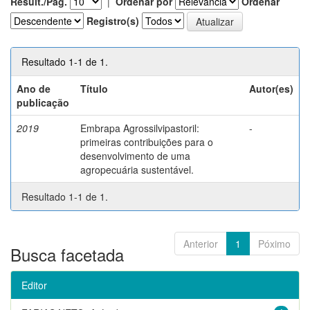
Result./Pág.
|
Ordenar por
Ordenar
Registro(s)
Resultado 1-1 de 1.
Ano de
Título
Autor(es)
publicação
2019
Embrapa Agrossilvipastoril:
-
primeiras contribuições para o
desenvolvimento de uma
agropecuária sustentável.
Resultado 1-1 de 1.
Anterior
1
Póximo
Busca facetada
Editor