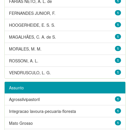
FARIAS NETO, A. L. de
1
FERNANDES JUNIOR, F.
1
HOOGERHEIDE, E. S. S.
1
MAGALHÃES, C. A. de S.
1
MORALES, M. M.
1
ROSSONI, A. L.
1
VENDRUSCULO, L. G.
1
Assunto
Agrossilvipastoril
1
Integracao lavoura-pecuaria-floresta
1
Mato Grosso
1