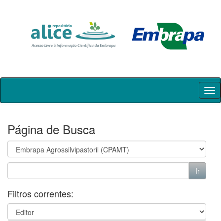
Skip
navigation
Página de Busca
Filtros correntes: