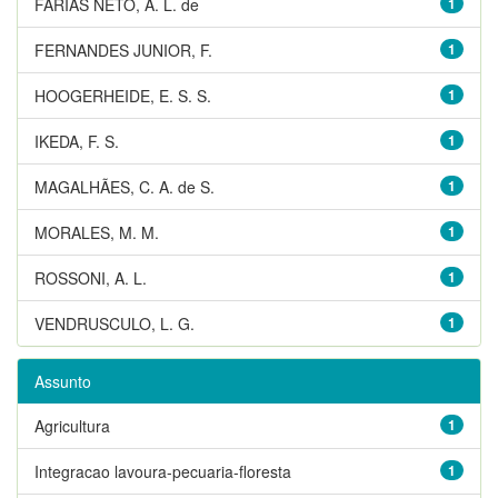
FARIAS NETO, A. L. de
1
FERNANDES JUNIOR, F.
1
HOOGERHEIDE, E. S. S.
1
IKEDA, F. S.
1
MAGALHÃES, C. A. de S.
1
MORALES, M. M.
1
ROSSONI, A. L.
1
VENDRUSCULO, L. G.
1
Assunto
Agricultura
1
Integracao lavoura-pecuaria-floresta
1