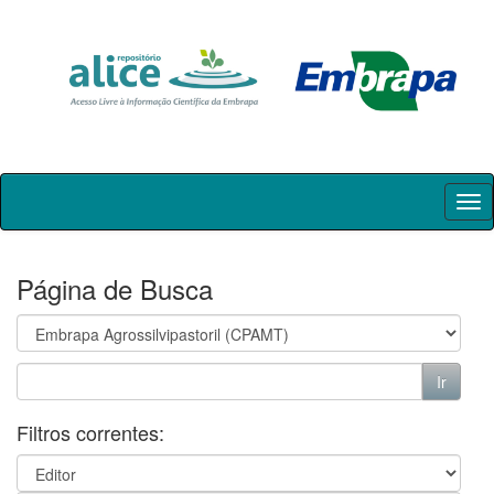
Skip
navigation
Página de Busca
Filtros correntes: