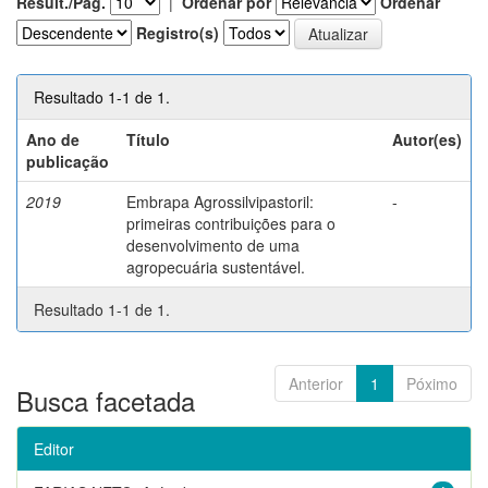
Result./Pág.
|
Ordenar por
Ordenar
Registro(s)
Resultado 1-1 de 1.
Ano de
Título
Autor(es)
publicação
2019
Embrapa Agrossilvipastoril:
-
primeiras contribuições para o
desenvolvimento de uma
agropecuária sustentável.
Resultado 1-1 de 1.
Anterior
1
Póximo
Busca facetada
Editor