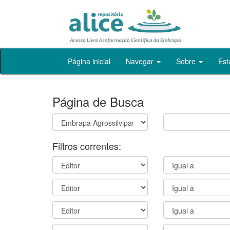
Skip
Página inicial
Navegar
Sobre
Est
navigation
Página de Busca
Filtros correntes: