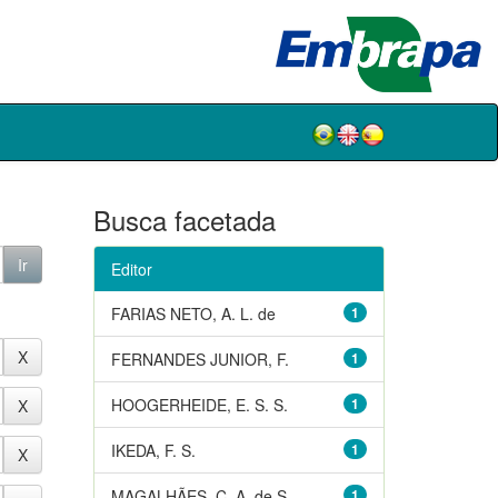
Busca facetada
Editor
FARIAS NETO, A. L. de
1
FERNANDES JUNIOR, F.
1
HOOGERHEIDE, E. S. S.
1
IKEDA, F. S.
1
MAGALHÃES, C. A. de S.
1