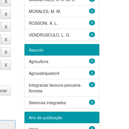
MORALES, M. M.
1
ROSSONI, A. L.
1
VENDRUSCULO, L. G.
1
Assunto
Agricultura
1
Agrossilvipastoril
1
Integracao lavoura-pecuaria-
1
floresta
Sistemas integrados
1
Ano de publicação
2019
1