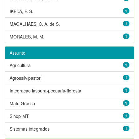
IKEDA, F. S.
1
MAGALHÃES, C. A. de S.
1
MORALES, M. M.
1
Assunto
Agricultura
1
Agrossilvipastoril
1
Integracao lavoura-pecuaria-floresta
1
Mato Grosso
1
Sinop-MT
1
Sistemas integrados
1