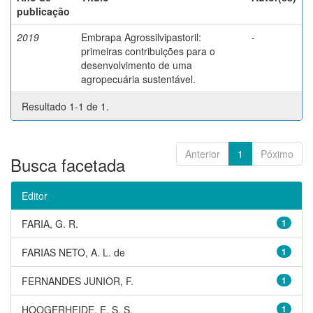
publicação
2019
Embrapa Agrossilvipastoril:
-
primeiras contribuições para o
desenvolvimento de uma
agropecuária sustentável.
Resultado 1-1 de 1.
Anterior
1
Póximo
Busca facetada
Editor
FARIA, G. R.
1
FARIAS NETO, A. L. de
1
FERNANDES JUNIOR, F.
1
HOOGERHEIDE, E. S. S.
1