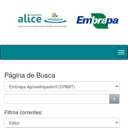
Skip
navigation
Página de Busca
Filtros correntes: