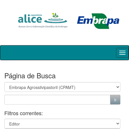
Skip
navigation
Página de Busca
Filtros correntes: