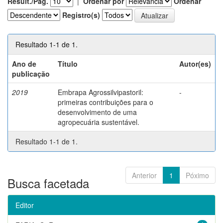
Result./Pág.
|
Ordenar por
Ordenar
Registro(s)
Resultado 1-1 de 1.
Ano de
Título
Autor(es)
publicação
2019
Embrapa Agrossilvipastoril:
-
primeiras contribuições para o
desenvolvimento de uma
agropecuária sustentável.
Resultado 1-1 de 1.
Anterior
1
Póximo
Busca facetada
Editor