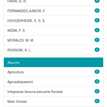
FARIA, G. R.
1
FERNANDES JUNIOR, F.
1
HOOGERHEIDE, E. S. S.
1
IKEDA, F. S.
1
MORALES, M. M.
1
ROSSONI, A. L.
1
Assunto
Agricultura
1
Agrossilvipastoril
1
Integracao lavoura-pecuaria-floresta
1
Mato Grosso
1