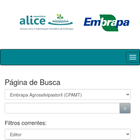
Skip
navigation
Página de Busca
Filtros correntes: