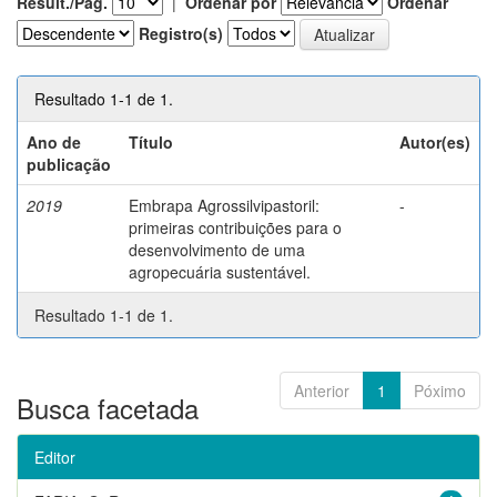
Result./Pág.
|
Ordenar por
Ordenar
Registro(s)
Resultado 1-1 de 1.
Ano de
Título
Autor(es)
publicação
2019
Embrapa Agrossilvipastoril:
-
primeiras contribuições para o
desenvolvimento de uma
agropecuária sustentável.
Resultado 1-1 de 1.
Anterior
1
Póximo
Busca facetada
Editor