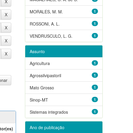
MORALES, M. M.
1
ROSSONI, A. L.
1
VENDRUSCULO, L. G.
1
Assunto
Agricultura
1
Agrossilvipastoril
1
Mato Grosso
1
Sinop-MT
1
Sistemas integrados
1
Ano de publicação
tor(es)