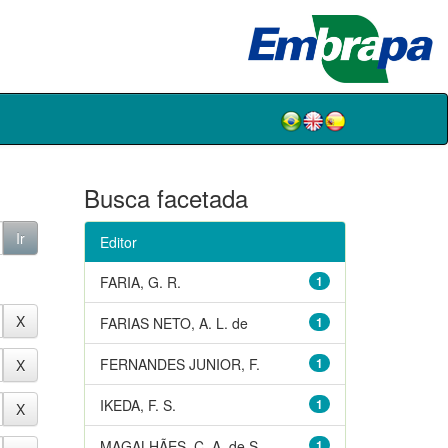
Busca facetada
Editor
FARIA, G. R.
1
FARIAS NETO, A. L. de
1
FERNANDES JUNIOR, F.
1
IKEDA, F. S.
1
MAGALHÃES, C. A. de S.
1