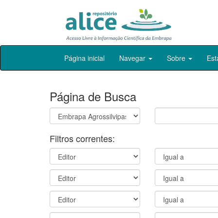
Skip
Página inicial
Navegar
Sobre
Est
navigation
Página de Busca
Filtros correntes: