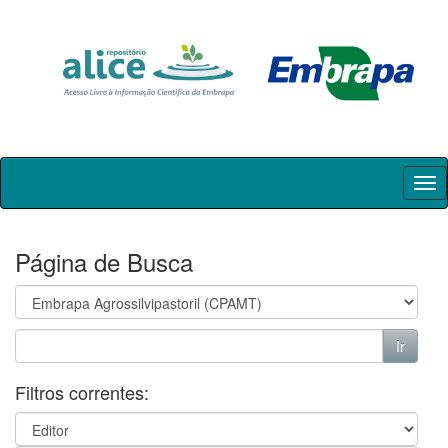
Skip
navigation
Página de Busca
Filtros correntes: