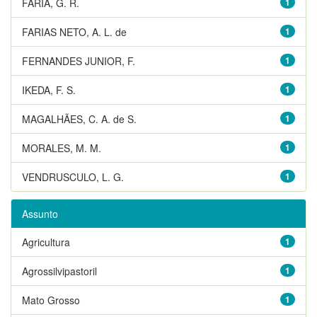
FARIA, G. R.
1
FARIAS NETO, A. L. de
1
FERNANDES JUNIOR, F.
1
IKEDA, F. S.
1
MAGALHÃES, C. A. de S.
1
MORALES, M. M.
1
VENDRUSCULO, L. G.
1
Assunto
Agricultura
1
Agrossilvipastoril
1
Mato Grosso
1