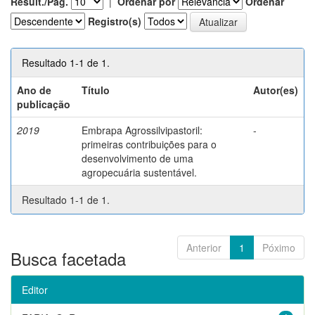
Result./Pág.
|
Ordenar por
Ordenar
Registro(s)
Resultado 1-1 de 1.
Ano de
Título
Autor(es)
publicação
2019
Embrapa Agrossilvipastoril:
-
primeiras contribuições para o
desenvolvimento de uma
agropecuária sustentável.
Resultado 1-1 de 1.
Anterior
1
Póximo
Busca facetada
Editor