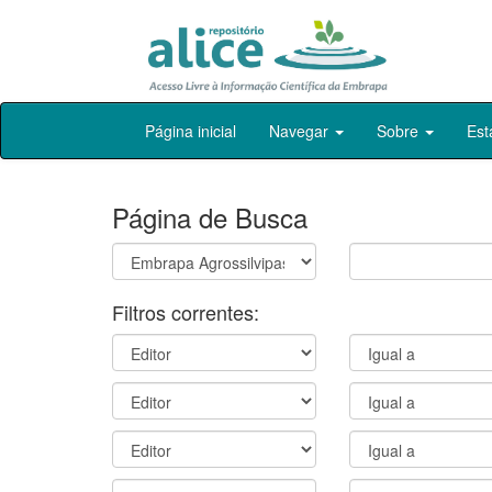
Skip
Página inicial
Navegar
Sobre
Est
navigation
Página de Busca
Filtros correntes: