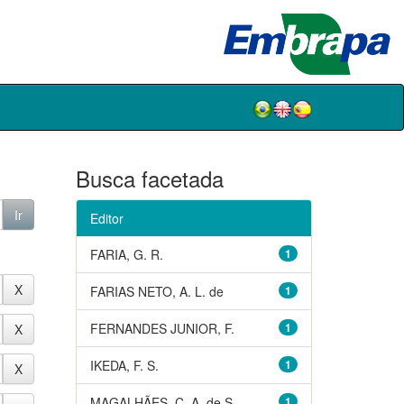
Busca facetada
Editor
FARIA, G. R.
1
FARIAS NETO, A. L. de
1
FERNANDES JUNIOR, F.
1
IKEDA, F. S.
1
MAGALHÃES, C. A. de S.
1