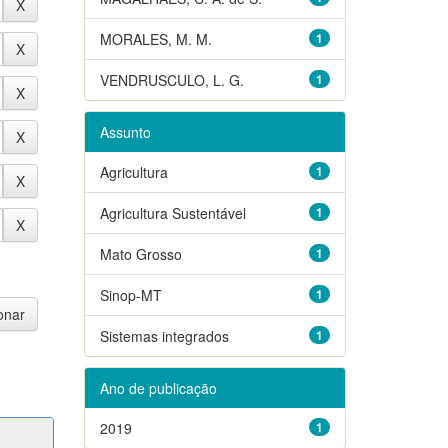
MORALES, M. M.
1
VENDRUSCULO, L. G.
1
Assunto
Agricultura
1
Agricultura Sustentável
1
Mato Grosso
1
Sinop-MT
1
Sistemas integrados
1
Ano de publicação
2019
1