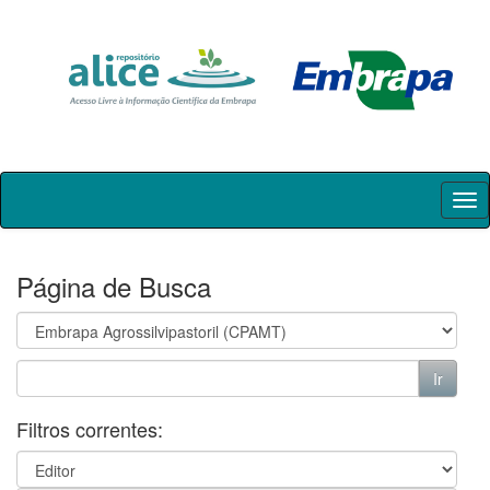
Skip
navigation
Página de Busca
Filtros correntes: