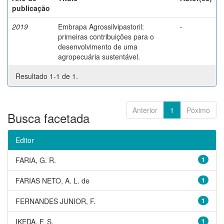
publicação
2019
Embrapa Agrossilvipastoril:
-
primeiras contribuições para o
desenvolvimento de uma
agropecuária sustentável.
Resultado 1-1 de 1.
Anterior
1
Póximo
Busca facetada
Editor
FARIA, G. R.
1
FARIAS NETO, A. L. de
1
FERNANDES JUNIOR, F.
1
IKEDA, F. S.
1