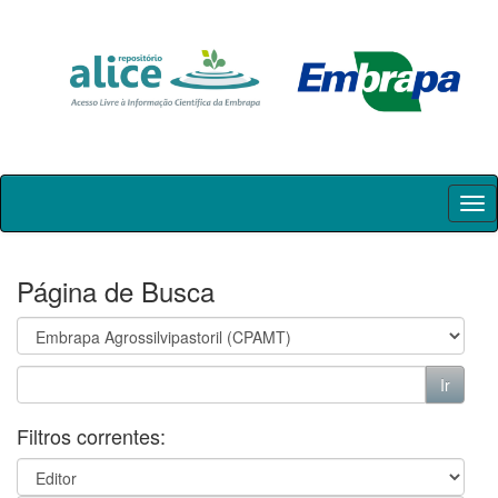
Skip
navigation
Página de Busca
Filtros correntes: