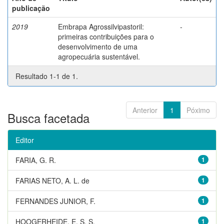
publicação
2019
Embrapa Agrossilvipastoril:
-
primeiras contribuições para o
desenvolvimento de uma
agropecuária sustentável.
Resultado 1-1 de 1.
Anterior
1
Póximo
Busca facetada
Editor
FARIA, G. R.
1
FARIAS NETO, A. L. de
1
FERNANDES JUNIOR, F.
1
HOOGERHEIDE, E. S. S.
1