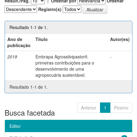
Result./Pág.
|
Ordenar por
Ordenar
Registro(s)
Resultado 1-1 de 1.
Ano de
Título
Autor(es)
publicação
2019
Embrapa Agrossilvipastoril:
-
primeiras contribuições para o
desenvolvimento de uma
agropecuária sustentável.
Resultado 1-1 de 1.
Anterior
1
Póximo
Busca facetada
Editor