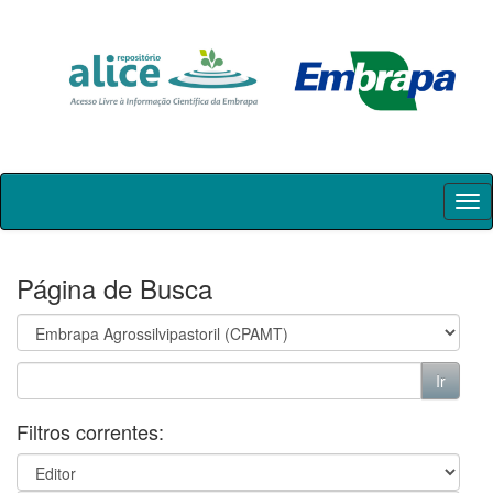
Skip
navigation
Página de Busca
Filtros correntes: