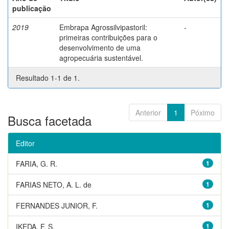
publicação
2019
Embrapa Agrossilvipastoril:
-
primeiras contribuições para o
desenvolvimento de uma
agropecuária sustentável.
Resultado 1-1 de 1.
Anterior
1
Póximo
Busca facetada
Editor
FARIA, G. R.
1
FARIAS NETO, A. L. de
1
FERNANDES JUNIOR, F.
1
IKEDA, F. S.
1