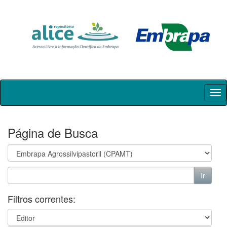
Skip
navigation
Página de Busca
Filtros correntes: