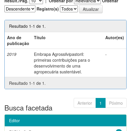
Result./Pág.
|
Ordenar por
Ordenar
Registro(s)
Resultado 1-1 de 1.
Ano de
Título
Autor(es)
publicação
2019
Embrapa Agrossilvipastoril:
-
primeiras contribuições para o
desenvolvimento de uma
agropecuária sustentável.
Resultado 1-1 de 1.
Anterior
1
Póximo
Busca facetada
Editor