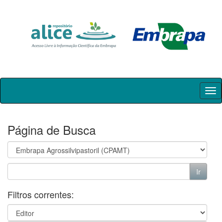
Skip
navigation
Página de Busca
Filtros correntes: