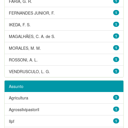
FARIA, G. R.
1
FERNANDES JUNIOR, F.
1
IKEDA, F. S.
1
MAGALHÃES, C. A. de S.
1
MORALES, M. M.
1
ROSSONI, A. L.
1
VENDRUSCULO, L. G.
1
Assunto
Agricultura
1
Agrossilvipastoril
1
Ilpf
1