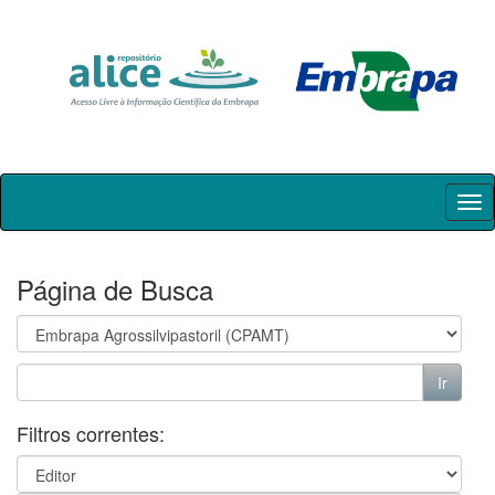
Skip
navigation
Página de Busca
Filtros correntes: