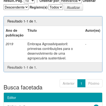
Result./Pág.
|
Ordenar por
Ordenar
Registro(s)
Resultado 1-1 de 1.
Ano de
Título
Autor(es)
publicação
2019
Embrapa Agrossilvipastoril:
-
primeiras contribuições para o
desenvolvimento de uma
agropecuária sustentável.
Resultado 1-1 de 1.
Anterior
1
Póximo
Busca facetada
Editor