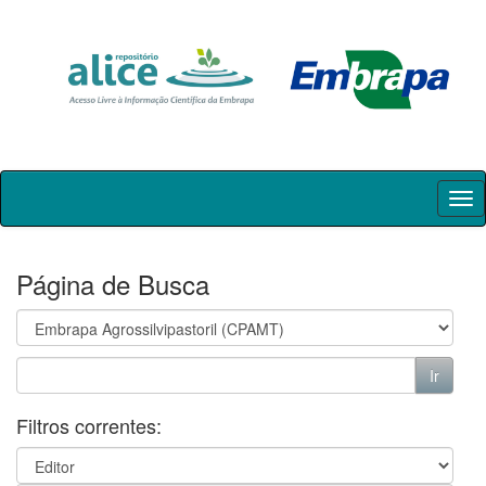
Skip
navigation
Página de Busca
Filtros correntes: