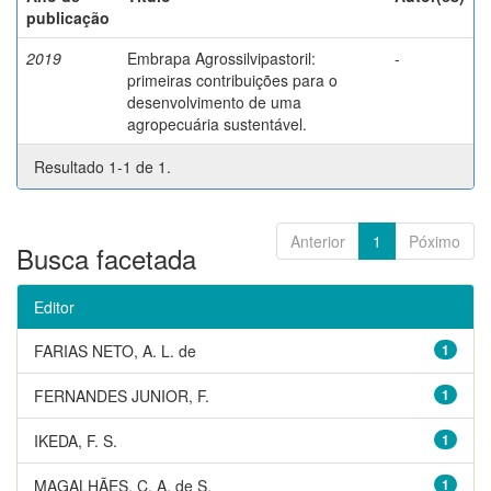
publicação
2019
Embrapa Agrossilvipastoril:
-
primeiras contribuições para o
desenvolvimento de uma
agropecuária sustentável.
Resultado 1-1 de 1.
Anterior
1
Póximo
Busca facetada
Editor
FARIAS NETO, A. L. de
1
FERNANDES JUNIOR, F.
1
IKEDA, F. S.
1
MAGALHÃES, C. A. de S.
1