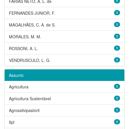
FARIAS NETO, A. L. de
1
FERNANDES JUNIOR, F.
1
MAGALHÃES, C. A. de S.
1
MORALES, M. M.
1
ROSSONI, A. L.
1
VENDRUSCULO, L. G.
1
Assunto
Agricultura
1
Agricultura Sustentável
1
Agrossilvipastoril
1
Ilpf
1