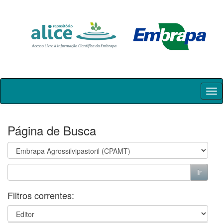
Skip
navigation
Página de Busca
Filtros correntes: