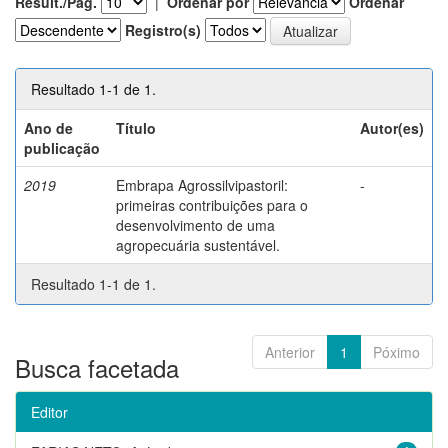
Result./Pág.
|
Ordenar por
Ordenar
Registro(s)
Resultado 1-1 de 1.
Ano de
Título
Autor(es)
publicação
2019
Embrapa Agrossilvipastoril:
-
primeiras contribuições para o
desenvolvimento de uma
agropecuária sustentável.
Resultado 1-1 de 1.
Anterior
1
Póximo
Busca facetada
Editor