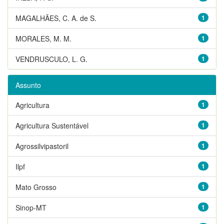
MAGALHÃES, C. A. de S.
1
MORALES, M. M.
1
VENDRUSCULO, L. G.
1
Assunto
Agricultura
1
Agricultura Sustentável
1
Agrossilvipastoril
1
Ilpf
1
Mato Grosso
1
Sinop-MT
1