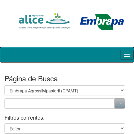
Skip
navigation
Página de Busca
Filtros correntes: