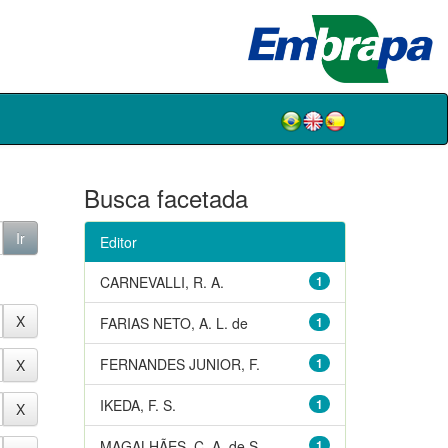
Busca facetada
Editor
CARNEVALLI, R. A.
1
FARIAS NETO, A. L. de
1
FERNANDES JUNIOR, F.
1
IKEDA, F. S.
1
MAGALHÃES, C. A. de S.
1