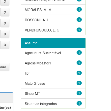
MORALES, M. M.
1
ROSSONI, A. L.
1
VENDRUSCULO, L. G.
1
Assunto
Agricultura Sustentável
1
Agrossilvipastoril
1
Ilpf
1
Mato Grosso
1
Sinop-MT
1
Sistemas integrados
1
tor(es)