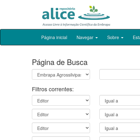
Skip
Página inicial
Navegar
Sobre
Est
navigation
Página de Busca
Filtros correntes: