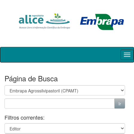
Skip
navigation
Página de Busca
Filtros correntes: