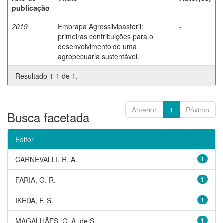
publicação
2019
Embrapa Agrossilvipastoril:
-
primeiras contribuições para o
desenvolvimento de uma
agropecuária sustentável.
Resultado 1-1 de 1.
Anterior
1
Póximo
Busca facetada
Editor
CARNEVALLI, R. A.
1
FARIA, G. R.
1
IKEDA, F. S.
1
MAGALHÃES, C. A. de S.
1