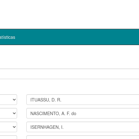
atísticas