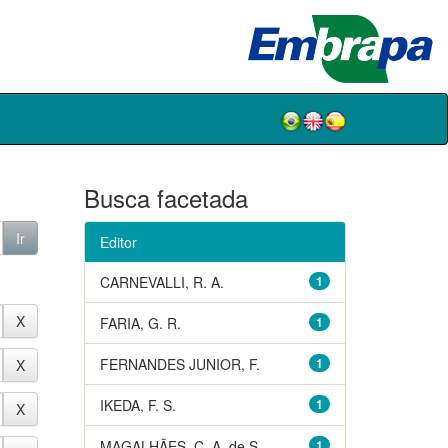
Busca facetada
Editor
CARNEVALLI, R. A.
1
FARIA, G. R.
1
FERNANDES JUNIOR, F.
1
IKEDA, F. S.
1
MAGALHÃES, C. A. de S.
1