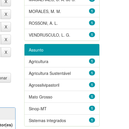
MORALES, M. M.
1
ROSSONI, A. L.
1
VENDRUSCULO, L. G.
1
Assunto
Agricultura
1
Agricultura Sustentável
1
Agrossilvipastoril
1
Mato Grosso
1
Sinop-MT
1
Sistemas integrados
1
tor(es)