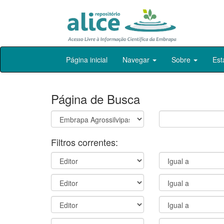
Skip
Página inicial
Navegar
Sobre
Est
navigation
Página de Busca
Filtros correntes: