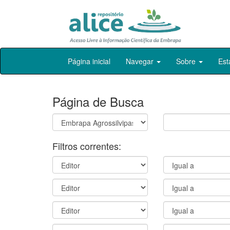
Skip
Página inicial
Navegar
Sobre
Est
navigation
Página de Busca
Filtros correntes: