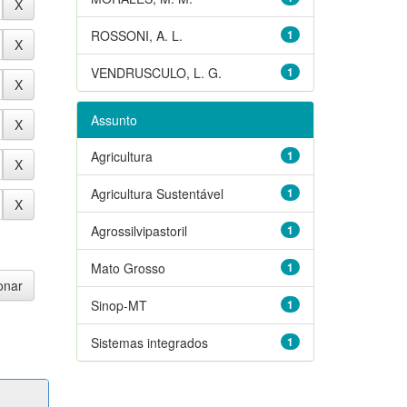
ROSSONI, A. L.
1
VENDRUSCULO, L. G.
1
Assunto
Agricultura
1
Agricultura Sustentável
1
Agrossilvipastoril
1
Mato Grosso
1
Sinop-MT
1
Sistemas integrados
1