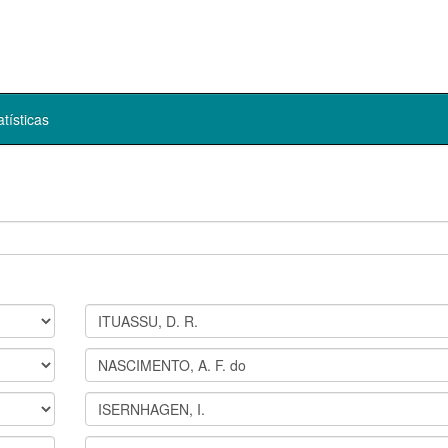
atísticas