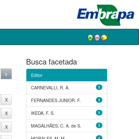
Busca facetada
Editor
CARNEVALLI, R. A.
1
FERNANDES JUNIOR, F.
1
IKEDA, F. S.
1
MAGALHÃES, C. A. de S.
1
MORALES, M. M.
1