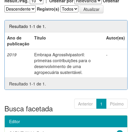
Result./Pág.
|
Ordenar por
Ordenar
Registro(s)
Resultado 1-1 de 1.
Ano de
Título
Autor(es)
publicação
2019
Embrapa Agrossilvipastoril:
-
primeiras contribuições para o
desenvolvimento de uma
agropecuária sustentável.
Resultado 1-1 de 1.
Anterior
1
Póximo
Busca facetada
Editor