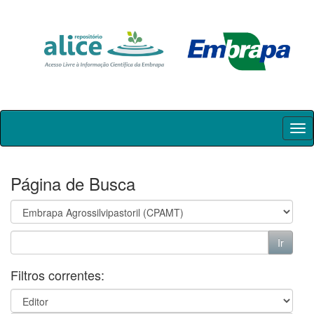
Skip
navigation
Página de Busca
Filtros correntes: