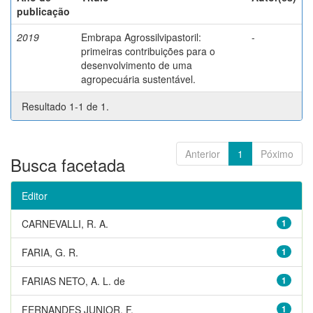
publicação
2019
Embrapa Agrossilvipastoril:
-
primeiras contribuições para o
desenvolvimento de uma
agropecuária sustentável.
Resultado 1-1 de 1.
Anterior
1
Póximo
Busca facetada
Editor
CARNEVALLI, R. A.
1
FARIA, G. R.
1
FARIAS NETO, A. L. de
1
FERNANDES JUNIOR, F.
1