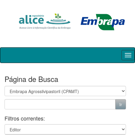
Skip
navigation
Página de Busca
Filtros correntes: