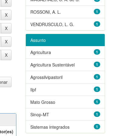
ROSSONI, A. L.
1
VENDRUSCULO, L. G.
1
Assunto
Agricultura
1
Agricultura Sustentável
1
Agrossilvipastoril
1
Ilpf
1
Mato Grosso
1
Sinop-MT
1
Sistemas integrados
1
tor(es)