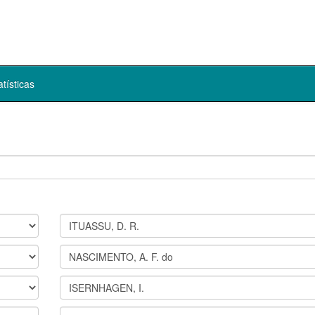
atísticas