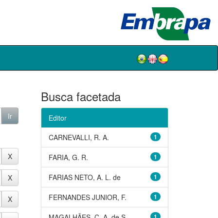
Busca facetada
Editor
CARNEVALLI, R. A.
1
FARIA, G. R.
1
FARIAS NETO, A. L. de
1
FERNANDES JUNIOR, F.
1
MAGALHÃES, C. A. de S.
1