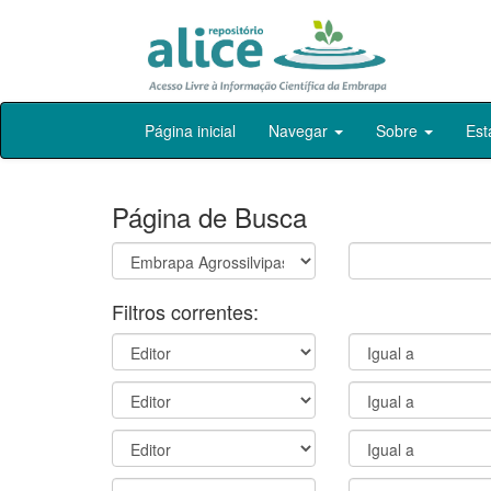
Skip
Página inicial
Navegar
Sobre
Est
navigation
Página de Busca
Filtros correntes: