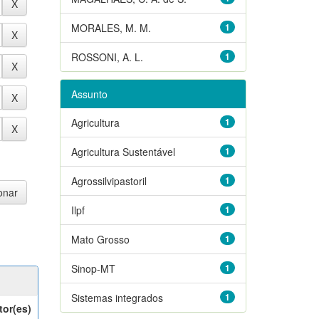
MORALES, M. M.
1
ROSSONI, A. L.
1
Assunto
Agricultura
1
Agricultura Sustentável
1
Agrossilvipastoril
1
Ilpf
1
Mato Grosso
1
Sinop-MT
1
Sistemas integrados
1
tor(es)