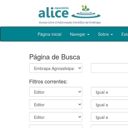
Skip
Página inicial
Navegar
Sobre
Est
navigation
Página de Busca
Filtros correntes: