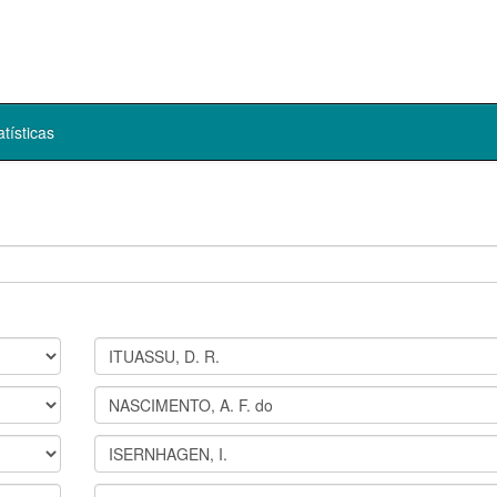
atísticas