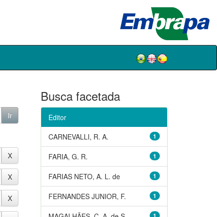
Busca facetada
Editor
CARNEVALLI, R. A.
1
FARIA, G. R.
1
FARIAS NETO, A. L. de
1
FERNANDES JUNIOR, F.
1
MAGALHÃES, C. A. de S.
1