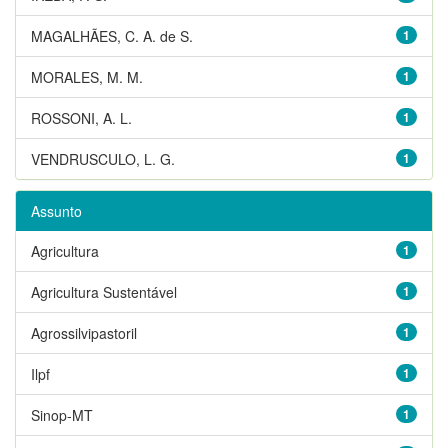
MAGALHÃES, C. A. de S.
1
MORALES, M. M.
1
ROSSONI, A. L.
1
VENDRUSCULO, L. G.
1
Assunto
Agricultura
1
Agricultura Sustentável
1
Agrossilvipastoril
1
Ilpf
1
Sinop-MT
1