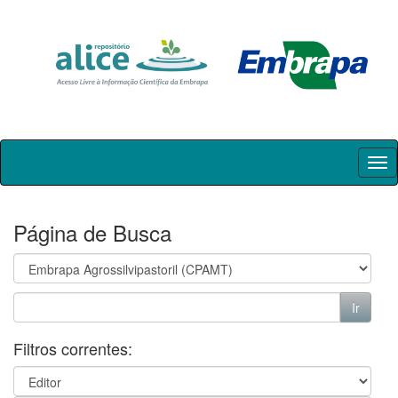
Skip
navigation
Página de Busca
Filtros correntes: