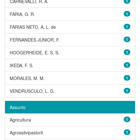
CARNEVALLI, R. A.
1
FARIA, G. R.
1
FARIAS NETO, A. L. de
1
FERNANDES JUNIOR, F.
1
HOOGERHEIDE, E. S. S.
1
IKEDA, F. S.
1
MORALES, M. M.
1
VENDRUSCULO, L. G.
1
Assunto
Agricultura
1
Agrossilvipastoril
1