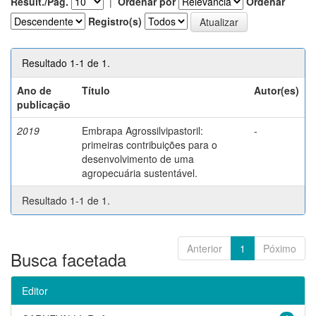
Result./Pág.
|
Ordenar por
Ordenar
Registro(s)
Resultado 1-1 de 1.
Ano de
Título
Autor(es)
publicação
2019
Embrapa Agrossilvipastoril:
-
primeiras contribuições para o
desenvolvimento de uma
agropecuária sustentável.
Resultado 1-1 de 1.
Anterior
1
Póximo
Busca facetada
Editor