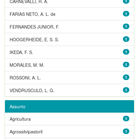
CARNEVALLI, R. A.
1
FARIAS NETO, A. L. de
1
FERNANDES JUNIOR, F.
1
HOOGERHEIDE, E. S. S.
1
IKEDA, F. S.
1
MORALES, M. M.
1
ROSSONI, A. L.
1
VENDRUSCULO, L. G.
1
Assunto
Agricultura
1
Agrossilvipastoril
1