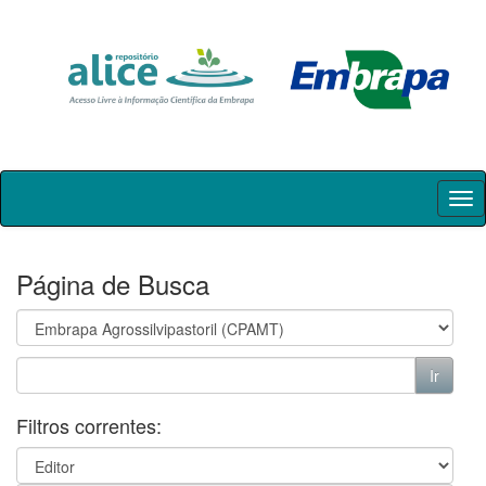
Skip
navigation
Página de Busca
Filtros correntes: