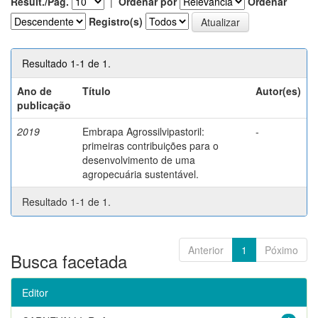
Result./Pág.
|
Ordenar por
Ordenar
Registro(s)
Resultado 1-1 de 1.
Ano de
Título
Autor(es)
publicação
2019
Embrapa Agrossilvipastoril:
-
primeiras contribuições para o
desenvolvimento de uma
agropecuária sustentável.
Resultado 1-1 de 1.
Anterior
1
Póximo
Busca facetada
Editor