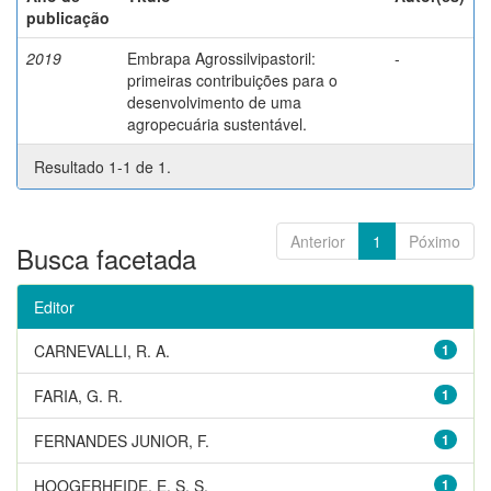
publicação
2019
Embrapa Agrossilvipastoril:
-
primeiras contribuições para o
desenvolvimento de uma
agropecuária sustentável.
Resultado 1-1 de 1.
Anterior
1
Póximo
Busca facetada
Editor
CARNEVALLI, R. A.
1
FARIA, G. R.
1
FERNANDES JUNIOR, F.
1
HOOGERHEIDE, E. S. S.
1