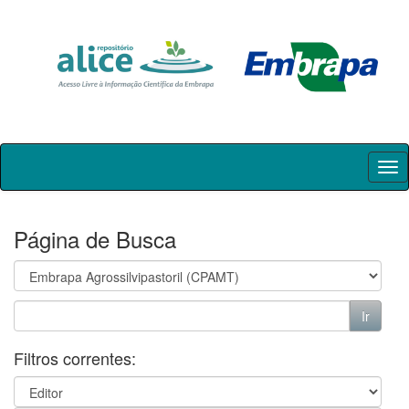
Skip
navigation
Página de Busca
Filtros correntes: