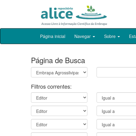
Skip
Página inicial
Navegar
Sobre
Est
navigation
Página de Busca
Filtros correntes: