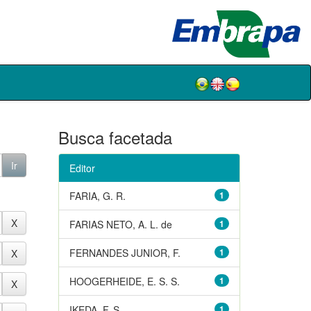
Busca facetada
Editor
FARIA, G. R.
1
FARIAS NETO, A. L. de
1
FERNANDES JUNIOR, F.
1
HOOGERHEIDE, E. S. S.
1
IKEDA, F. S.
1