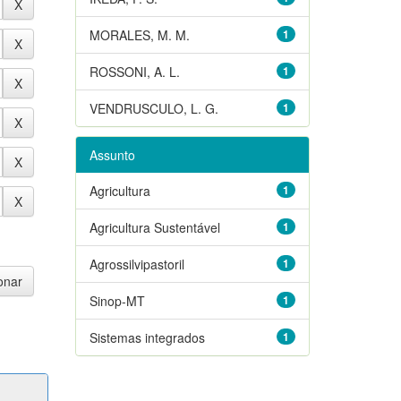
MORALES, M. M.
1
ROSSONI, A. L.
1
VENDRUSCULO, L. G.
1
Assunto
Agricultura
1
Agricultura Sustentável
1
Agrossilvipastoril
1
Sinop-MT
1
Sistemas integrados
1