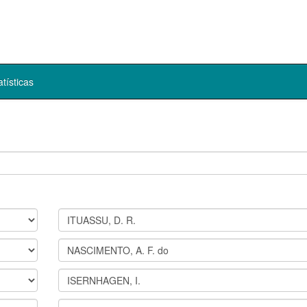
atísticas