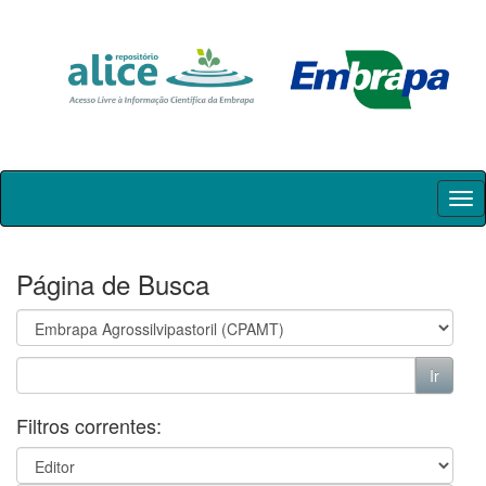
Skip
navigation
Página de Busca
Filtros correntes: