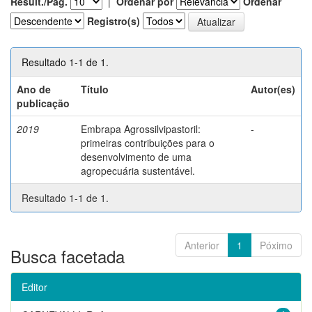
Result./Pág.
|
Ordenar por
Ordenar
Registro(s)
Resultado 1-1 de 1.
Ano de
Título
Autor(es)
publicação
2019
Embrapa Agrossilvipastoril:
-
primeiras contribuições para o
desenvolvimento de uma
agropecuária sustentável.
Resultado 1-1 de 1.
Anterior
1
Póximo
Busca facetada
Editor