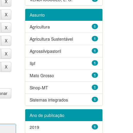
Assunto
Agricultura
1
Agricultura Sustentável
1
Agrossilvipastoril
1
Ilpf
1
Mato Grosso
1
Sinop-MT
1
Sistemas integrados
1
Ano de publicação
2019
1