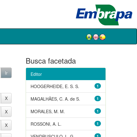
Busca facetada
Editor
HOOGERHEIDE, E. S. S.
1
MAGALHÃES, C. A. de S.
1
MORALES, M. M.
1
ROSSONI, A. L.
1
VENDRUSCULO, L. G.
1