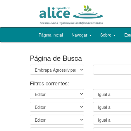
Skip
Página inicial
Navegar
Sobre
Est
navigation
Página de Busca
Filtros correntes: