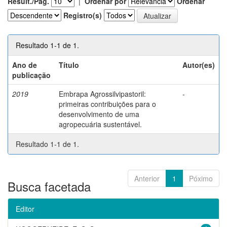
Result./Pág.
|
Ordenar por
Ordenar
Registro(s)
Resultado 1-1 de 1.
Ano de
Título
Autor(es)
publicação
2019
Embrapa Agrossilvipastoril:
-
primeiras contribuições para o
desenvolvimento de uma
agropecuária sustentável.
Resultado 1-1 de 1.
Anterior
1
Póximo
Busca facetada
Editor