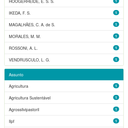
HOOGERHEIDE, E. S. S.
1
IKEDA, F. S.
1
MAGALHÃES, C. A. de S.
1
MORALES, M. M.
1
ROSSONI, A. L.
1
VENDRUSCULO, L. G.
1
Assunto
Agricultura
1
Agricultura Sustentável
1
Agrossilvipastoril
1
Ilpf
1