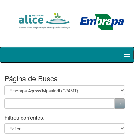
Skip
navigation
Página de Busca
Filtros correntes: