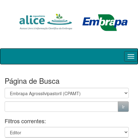
Skip
navigation
Página de Busca
Filtros correntes: