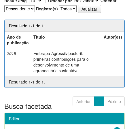
Result./Pág.
|
Ordenar por
Ordenar
Registro(s)
Resultado 1-1 de 1.
Ano de
Título
Autor(es)
publicação
2019
Embrapa Agrossilvipastoril:
-
primeiras contribuições para o
desenvolvimento de uma
agropecuária sustentável.
Resultado 1-1 de 1.
Anterior
1
Póximo
Busca facetada
Editor