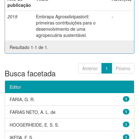
publicação
2019
Embrapa Agrossilvipastoril:
-
primeiras contribuições para o
desenvolvimento de uma
agropecuária sustentável.
Resultado 1-1 de 1.
Anterior
1
Póximo
Busca facetada
Editor
FARIA, G. R.
1
FARIAS NETO, A. L. de
1
HOOGERHEIDE, E. S. S.
1
IKEDA, F. S.
1