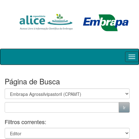
Skip
navigation
Página de Busca
Filtros correntes: