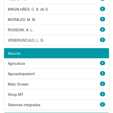
MAGALHÃES, C. A. de S.
1
MORALES, M. M.
1
ROSSONI, A. L.
1
VENDRUSCULO, L. G.
1
Assunto
Agricultura
1
Agrossilvipastoril
1
Mato Grosso
1
Sinop-MT
1
Sistemas integrados
1