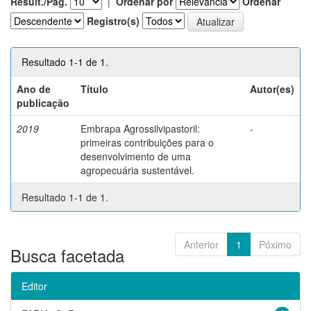
Result./Pág.
|
Ordenar por
Ordenar
Registro(s)
Resultado 1-1 de 1.
Ano de
Título
Autor(es)
publicação
2019
Embrapa Agrossilvipastoril:
-
primeiras contribuições para o
desenvolvimento de uma
agropecuária sustentável.
Resultado 1-1 de 1.
Anterior
1
Póximo
Busca facetada
Editor