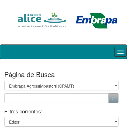
Skip
navigation
Página de Busca
Filtros correntes: