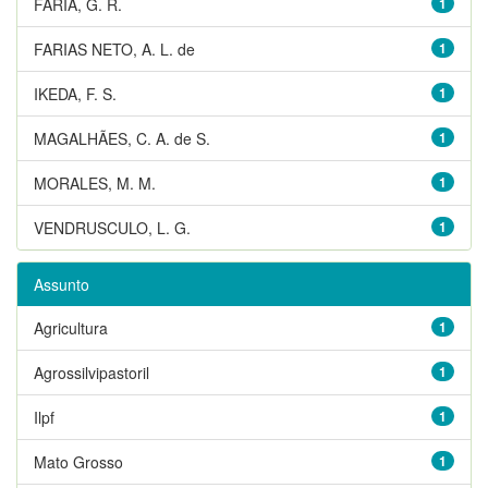
FARIA, G. R.
1
FARIAS NETO, A. L. de
1
IKEDA, F. S.
1
MAGALHÃES, C. A. de S.
1
MORALES, M. M.
1
VENDRUSCULO, L. G.
1
Assunto
Agricultura
1
Agrossilvipastoril
1
Ilpf
1
Mato Grosso
1