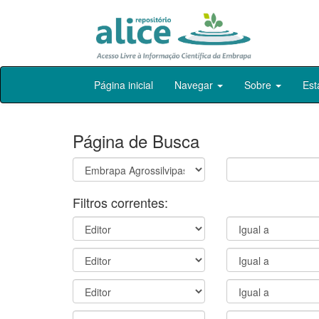
Skip
Página inicial
Navegar
Sobre
Est
navigation
Página de Busca
Filtros correntes: