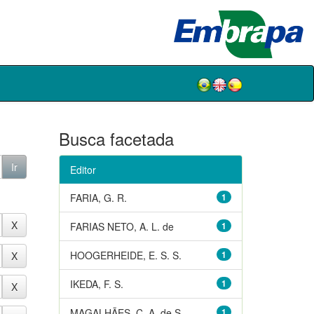
Busca facetada
Editor
FARIA, G. R.
1
FARIAS NETO, A. L. de
1
HOOGERHEIDE, E. S. S.
1
IKEDA, F. S.
1
MAGALHÃES, C. A. de S.
1