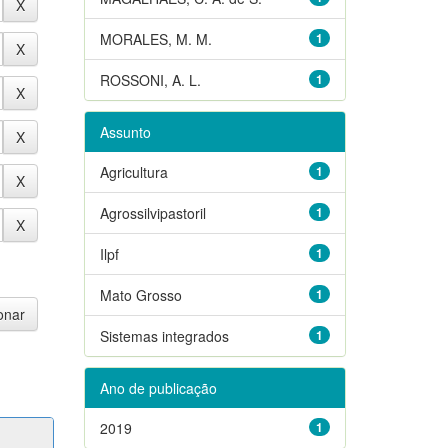
MORALES, M. M.
1
ROSSONI, A. L.
1
Assunto
Agricultura
1
Agrossilvipastoril
1
Ilpf
1
Mato Grosso
1
Sistemas integrados
1
Ano de publicação
2019
1