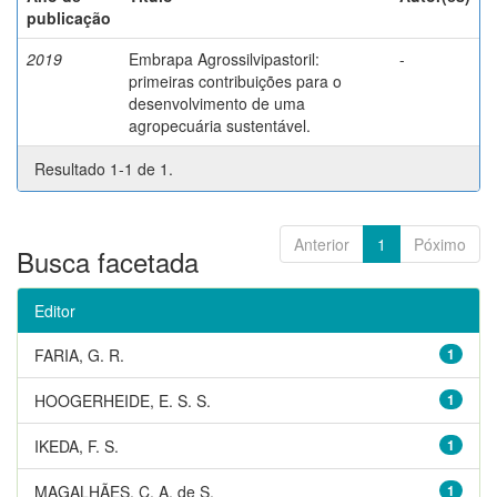
publicação
2019
Embrapa Agrossilvipastoril:
-
primeiras contribuições para o
desenvolvimento de uma
agropecuária sustentável.
Resultado 1-1 de 1.
Anterior
1
Póximo
Busca facetada
Editor
FARIA, G. R.
1
HOOGERHEIDE, E. S. S.
1
IKEDA, F. S.
1
MAGALHÃES, C. A. de S.
1