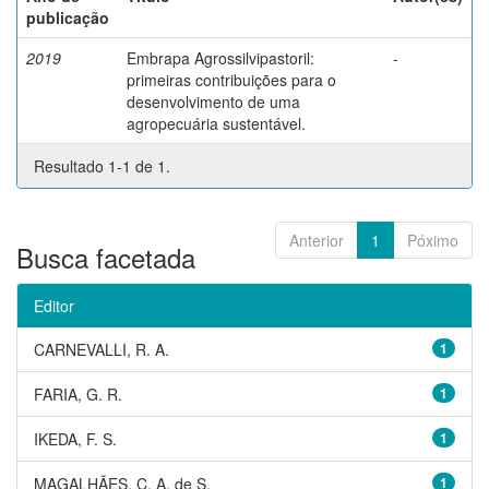
publicação
2019
Embrapa Agrossilvipastoril:
-
primeiras contribuições para o
desenvolvimento de uma
agropecuária sustentável.
Resultado 1-1 de 1.
Anterior
1
Póximo
Busca facetada
Editor
CARNEVALLI, R. A.
1
FARIA, G. R.
1
IKEDA, F. S.
1
MAGALHÃES, C. A. de S.
1