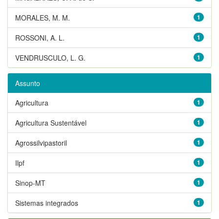
MORALES, M. M.
1
ROSSONI, A. L.
1
VENDRUSCULO, L. G.
1
Assunto
Agricultura
1
Agricultura Sustentável
1
Agrossilvipastoril
1
Ilpf
1
Sinop-MT
1
Sistemas integrados
1