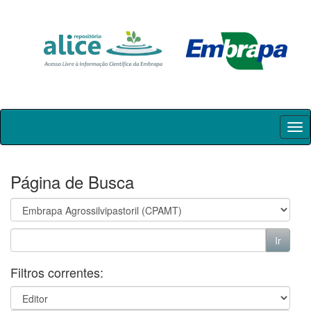
Skip
navigation
Página de Busca
Filtros correntes: