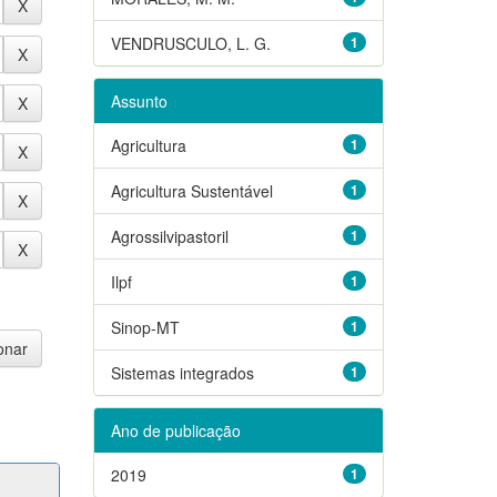
VENDRUSCULO, L. G.
1
Assunto
Agricultura
1
Agricultura Sustentável
1
Agrossilvipastoril
1
Ilpf
1
Sinop-MT
1
Sistemas integrados
1
Ano de publicação
2019
1