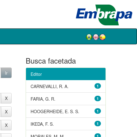
Busca facetada
Editor
CARNEVALLI, R. A.
1
FARIA, G. R.
1
HOOGERHEIDE, E. S. S.
1
IKEDA, F. S.
1
MORALES, M. M.
1