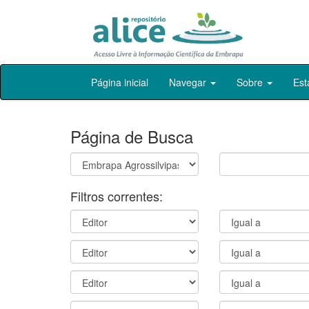
Skip
Página inicial
Navegar
Sobre
Est
navigation
Página de Busca
Filtros correntes: