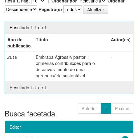
Result./Pág.
|
Ordenar por
Ordenar
Registro(s)
Resultado 1-1 de 1.
Ano de
Título
Autor(es)
publicação
2019
Embrapa Agrossilvipastoril:
-
primeiras contribuições para o
desenvolvimento de uma
agropecuária sustentável.
Resultado 1-1 de 1.
Anterior
1
Póximo
Busca facetada
Editor