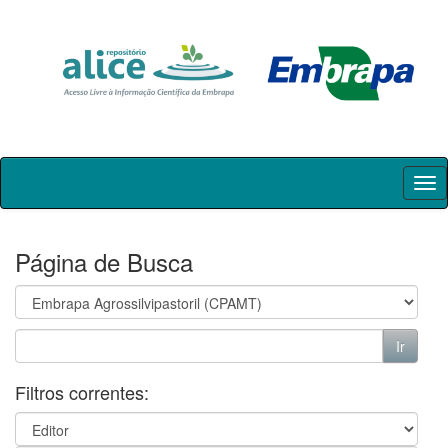
Skip
navigation
Página de Busca
Filtros correntes: