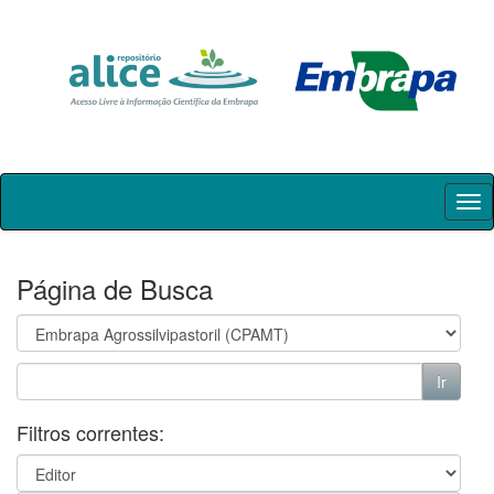
Skip
navigation
Página de Busca
Filtros correntes: