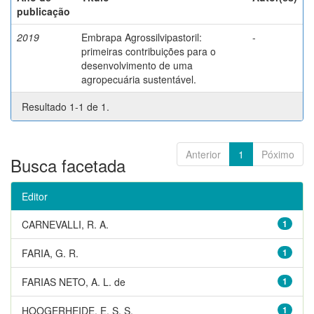
publicação
2019
Embrapa Agrossilvipastoril:
-
primeiras contribuições para o
desenvolvimento de uma
agropecuária sustentável.
Resultado 1-1 de 1.
Anterior
1
Póximo
Busca facetada
Editor
CARNEVALLI, R. A.
1
FARIA, G. R.
1
FARIAS NETO, A. L. de
1
HOOGERHEIDE, E. S. S.
1