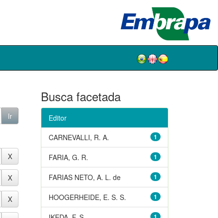
Busca facetada
Editor
CARNEVALLI, R. A.
1
FARIA, G. R.
1
FARIAS NETO, A. L. de
1
HOOGERHEIDE, E. S. S.
1
IKEDA, F. S.
1