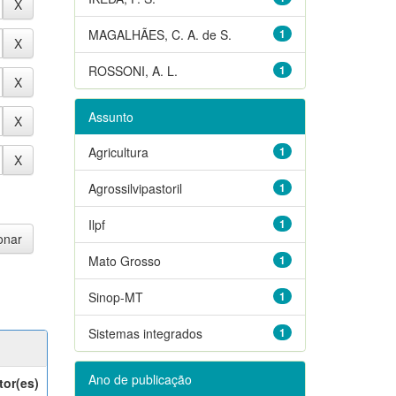
MAGALHÃES, C. A. de S.
1
ROSSONI, A. L.
1
Assunto
Agricultura
1
Agrossilvipastoril
1
Ilpf
1
Mato Grosso
1
Sinop-MT
1
Sistemas integrados
1
Ano de publicação
tor(es)