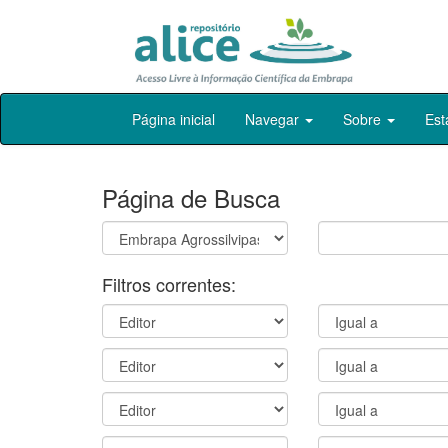
Skip
Página inicial
Navegar
Sobre
Est
navigation
Página de Busca
Filtros correntes: