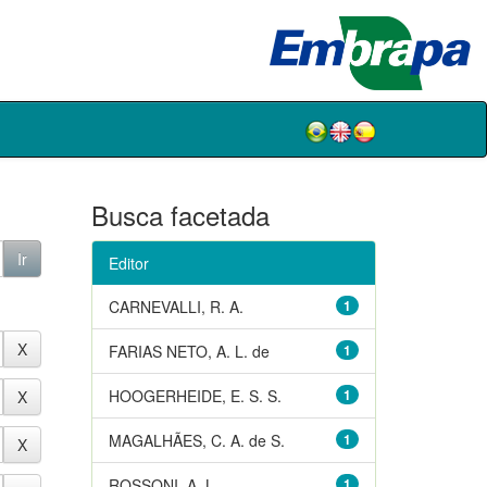
Busca facetada
Editor
CARNEVALLI, R. A.
1
FARIAS NETO, A. L. de
1
HOOGERHEIDE, E. S. S.
1
MAGALHÃES, C. A. de S.
1
ROSSONI, A. L.
1