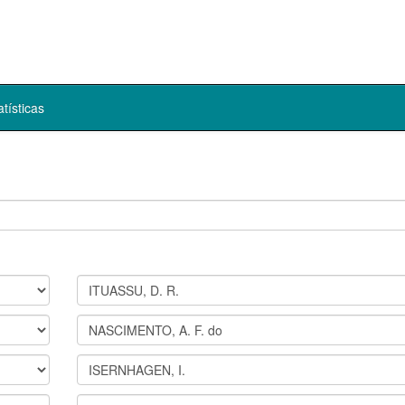
atísticas