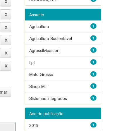
Assunto
Agricultura
1
Agricultura Sustentável
1
Agrossilvipastoril
1
Ilpf
1
Mato Grosso
1
Sinop-MT
1
Sistemas integrados
1
Ano de publicação
2019
1