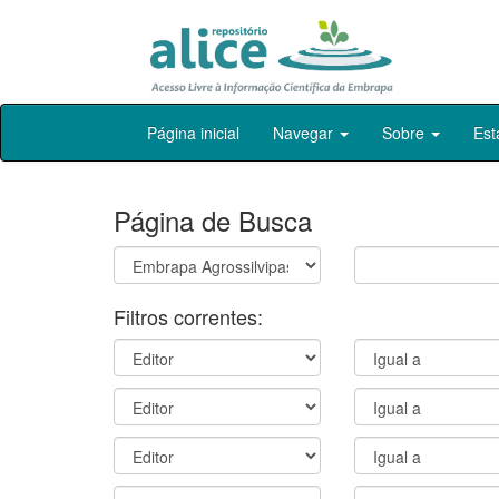
Skip
Página inicial
Navegar
Sobre
Est
navigation
Página de Busca
Filtros correntes: